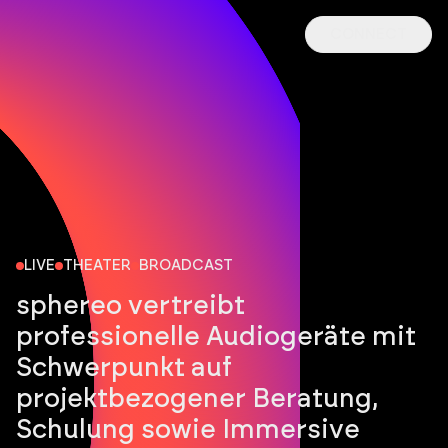
CONNECT
LIVE
THEATER
BROADCAST
sphereo vertreibt
professionelle Audiogeräte mit
Schwerpunkt auf
projektbezogener Beratung,
Schulung sowie Immersive